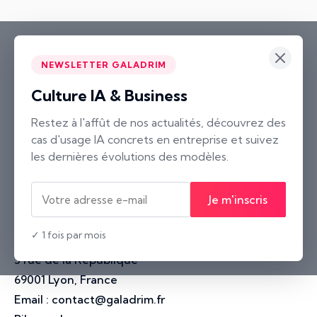
NEWSLETTER GALADRIM
Culture IA & Business
Paris
Restez à l'affût de nos actualités, découvrez des
cas d'usage IA concrets en entreprise et suivez
2 rue Neuve Saint-Pierre
les dernières évolutions des modèles.
75004 Paris, France
Nantes
Je m'inscris
10 rue Voltaire
44000 Nantes, France
✓ 1 fois par mois
Lyon
3 rue de la République
69001 Lyon, France
Email :
contact@galadrim.fr