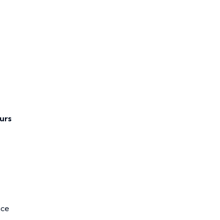
urs
nce