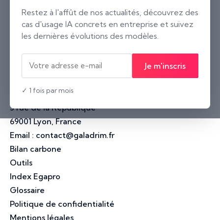
Paris
Restez à l'affût de nos actualités, découvrez des
cas d'usage IA concrets en entreprise et suivez
2 rue Neuve Saint-Pierre
les dernières évolutions des modèles.
75004 Paris, France
Nantes
Je m'inscris
10 rue Voltaire
44000 Nantes, France
✓ 1 fois par mois
Lyon
3 rue de la République
69001 Lyon, France
Email :
contact@galadrim.fr
Bilan carbone
Outils
Index Egapro
Glossaire
Politique de confidentialité
Mentions légales