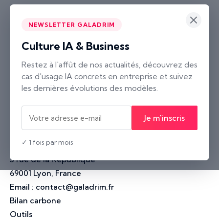
NEWSLETTER GALADRIM
Culture IA & Business
Paris
Restez à l'affût de nos actualités, découvrez des
cas d'usage IA concrets en entreprise et suivez
2 rue Neuve Saint-Pierre
les dernières évolutions des modèles.
75004 Paris, France
Nantes
Je m'inscris
10 rue Voltaire
44000 Nantes, France
✓ 1 fois par mois
Lyon
3 rue de la République
69001 Lyon, France
Email :
contact@galadrim.fr
Bilan carbone
Outils