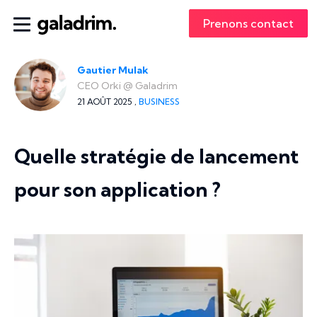
Prenons contact
Gautier Mulak
CEO Orki
@
Galadrim
21 AOÛT 2025 ,
BUSINESS
Quelle stratégie de lancement
pour son application ?