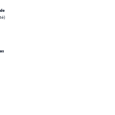
 de
té)
cas