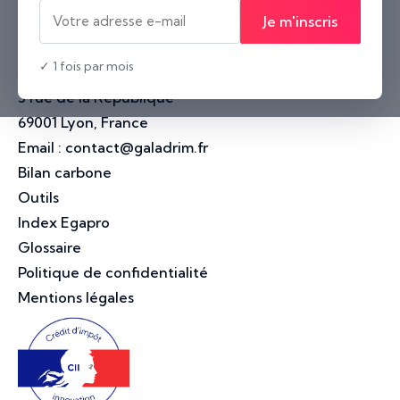
Je m'inscris
10 rue Voltaire
44000 Nantes, France
✓ 1 fois par mois
Lyon
3 rue de la République
69001 Lyon, France
Email :
contact@galadrim.fr
Bilan carbone
Outils
Index Egapro
Glossaire
Politique de confidentialité
Mentions légales