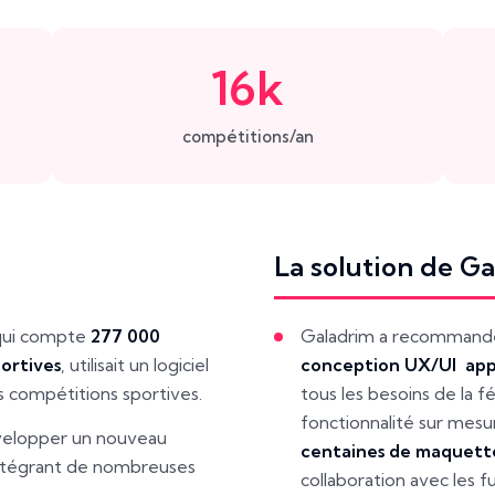
16k
compétitions/an
La solution de G
, qui compte
277 000
Galadrim a recommandé à
portives
, utilisait un logiciel
conception UX/UI ap
s compétitions sportives.
tous les besoins de la 
fonctionnalité sur mesu
développer un nouveau
centaines de maquette
t intégrant de nombreuses
collaboration avec les fu