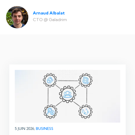
Arnaud Albalat
CTO
@
Galadrim
5 JUIN 2026,
BUSINESS