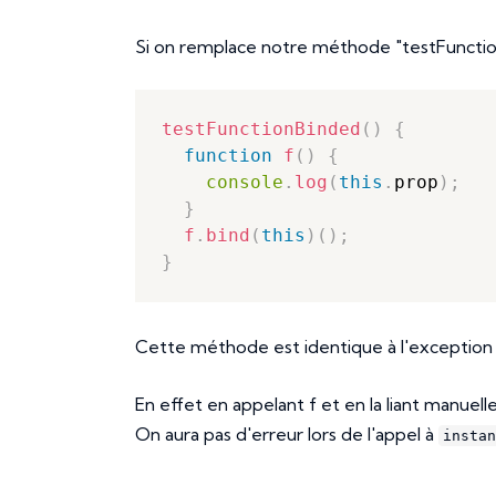
Si on remplace notre méthode "testFunction"
testFunctionBinded
(
)
{
function
f
(
)
{
console
.
log
(
this
.
prop
)
;
}
f
.
bind
(
this
)
(
)
;
}
Cette méthode est identique à l'exception d
En effet en appelant f et en la liant manuell
On aura pas d'erreur lors de l'appel à
instan