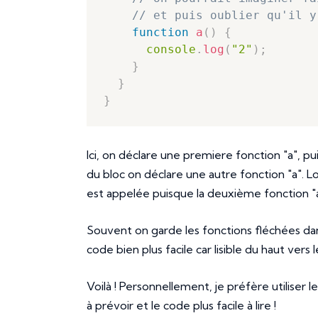
// et puis oublier qu'il y
function
a
(
)
{
console
.
log
(
"2"
)
;
}
}
}
Ici, on déclare une premiere fonction "a", pui
du bloc on déclare une autre fonction "a". Lor
est appelée puisque la deuxième fonction "a"
Souvent on garde les fonctions fléchées dan
code bien plus facile car lisible du haut vers
Voilà ! Personnellement, je préfère utiliser
à prévoir et le code plus facile à lire !