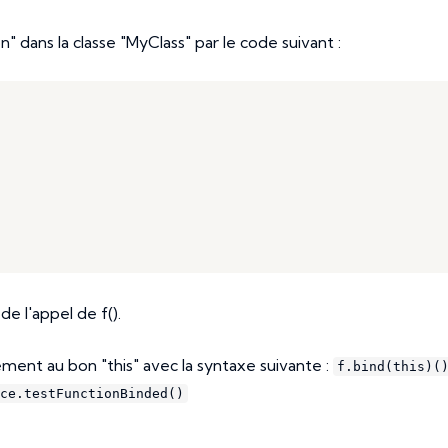
 dans la classe "MyClass" par le code suivant :
e l'appel de f().
ement au bon "this" avec la syntaxe suivante :
f.bind(this)(
ce.testFunctionBinded()