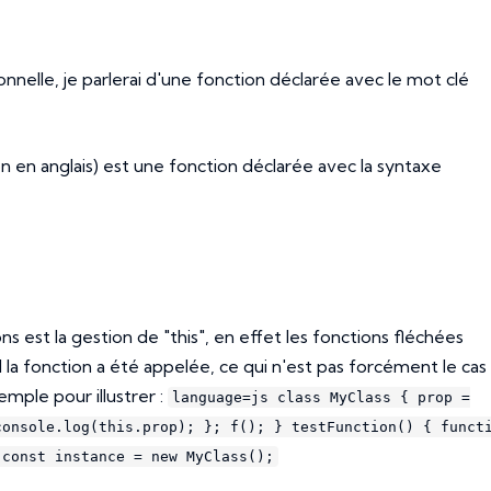
onnelle, je parlerai d'une fonction déclarée avec le mot clé
n en anglais) est une fonction déclarée avec la syntaxe
s est la gestion de "this", en effet les fonctions fléchées
 la fonction a été appelée, ce qui n'est pas forcément le cas
emple pour illustrer :
language=js class MyClass { prop =
console.log(this.prop); }; f(); } testFunction() { funct
 const instance = new MyClass();