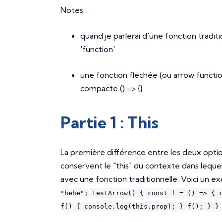
Notes :
quand je parlerai d'une fonction traditi
'function'
une fonction fléchée (ou arrow functio
compacte () => {}
Partie 1 : This
La première différence entre les deux option
conservent le "this" du contexte dans lequel
avec une fonction traditionnelle. Voici un ex
"hehe"; testArrow() { const f = () => { 
f() { console.log(this.prop); } f(); } }