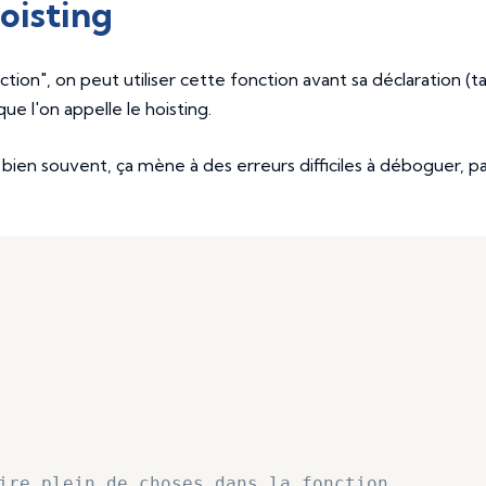
Hoisting
nction", on peut utiliser cette fonction avant sa déclaration (t
ue l'on appelle le hoisting.
 bien souvent, ça mène à des erreurs difficiles à déboguer, p
ire plein de choses dans la fonction