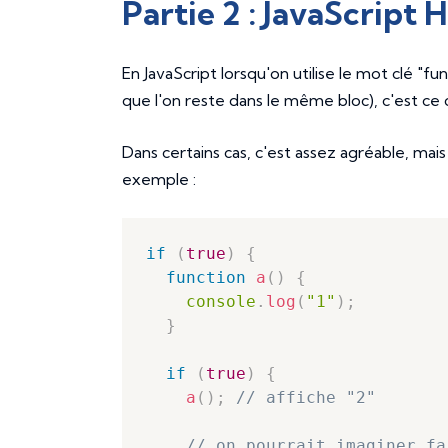
Partie 2 : JavaScript 
En JavaScript lorsqu'on utilise le mot clé "fu
que l'on reste dans le même bloc), c'est ce q
Dans certains cas, c'est assez agréable, mais
exemple :
if
(
true
)
{
function
a
(
)
{
console
.
log
(
"1"
)
;
}
if
(
true
)
{
a
(
)
;
// affiche "2"
// on pourrait imaginer fa