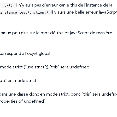
il n'y aura pas d'erreur car le this de l'instance de la
Arrow()
Il y aura une belle erreur JavaScrip
instance.testFunction()
oir un peu plus sur le mot clé this et JavaScript de manière
correspond à l'objet global
ode strict ("use strict";) "this" sera undefined
cuté en mode strict
 dans une classe donc en mode strict, donc "this" sera undefin
roperties of undefined".