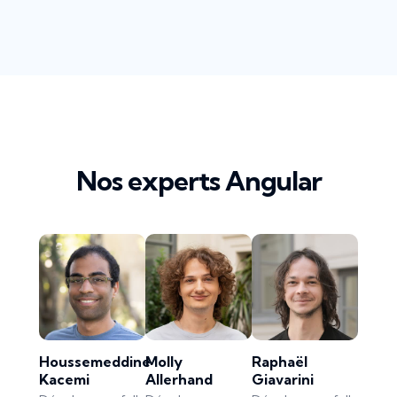
Nos experts Angular
Houssemeddine
Molly
Raphaël
Kacemi
Allerhand
Giavarini