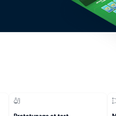
Prototypage et test
M