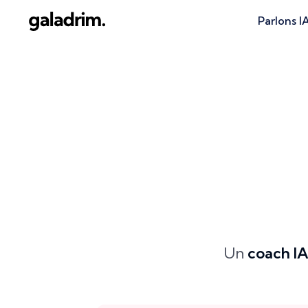
Parlons I
Un
coach I