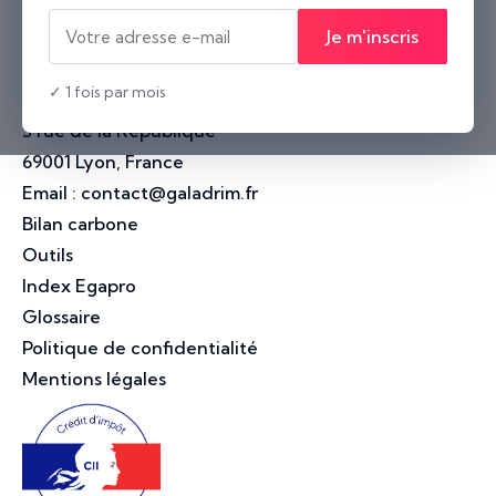
Nantes
Je m'inscris
10 rue Voltaire
44000 Nantes, France
✓ 1 fois par mois
Lyon
3 rue de la République
69001 Lyon, France
Email :
contact@galadrim.fr
Bilan carbone
Outils
Index Egapro
Glossaire
Politique de confidentialité
Mentions légales