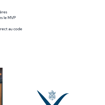
ières
dès le MVP
direct au code