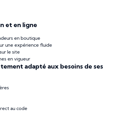
n et en ligne
endeurs en boutique
ur une expérience fluide
ur le site
rmes en vigueur
itement adapté aux besoins de ses
ières
direct au code