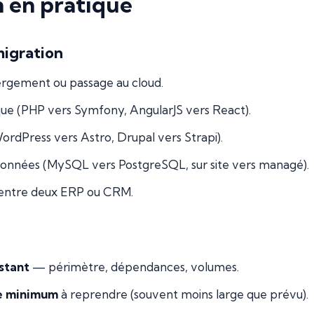
n en pratique
migration
gement ou passage au cloud.
ue (PHP vers Symfony, AngularJS vers React).
rdPress vers Astro, Drupal vers Strapi).
données (MySQL vers PostgreSQL, sur site vers managé).
e entre deux ERP ou CRM.
stant
— périmètre, dépendances, volumes.
re minimum
à reprendre (souvent moins large que prévu).