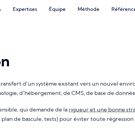
A
Expertises
Équipe
Méthode
Référenc
on
 transfert d'un système existant vers un nouvel envi
logie, d'hébergement, de CMS, de base de données
ensible, qui demande de la
rigueur et une bonne str
lan de bascule, tests) pour éviter toute régression e