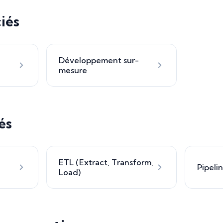
iés
Développement sur-
mesure
és
ETL (Extract, Transform,
Pipeli
Load)