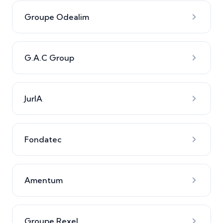
Groupe Odealim
G.A.C Group
JurIA
Fondatec
Amentum
Groupe Rexel