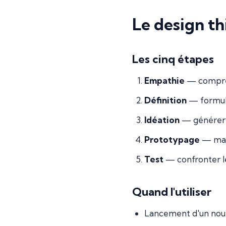
Le design th
Les cinq étapes
Empathie
— comprend
Définition
— formule
Idéation
— générer u
Prototypage
— maté
Test
— confronter les
Quand l'utiliser
Lancement d'un nouv