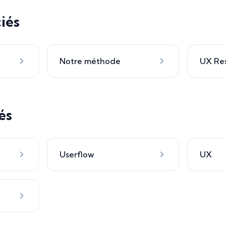
iés
Notre méthode
UX Re
és
Userflow
UX