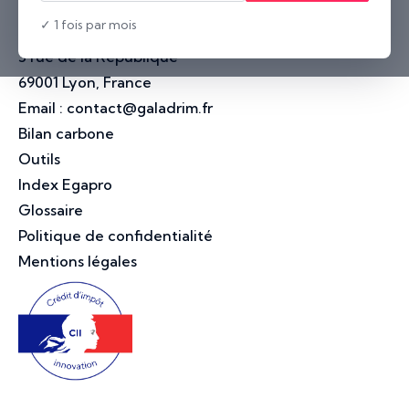
44000 Nantes, France
✓ 1 fois par mois
Lyon
3 rue de la République
69001 Lyon, France
Email :
contact@galadrim.fr
Bilan carbone
Outils
Index Egapro
Glossaire
Politique de confidentialité
Mentions légales