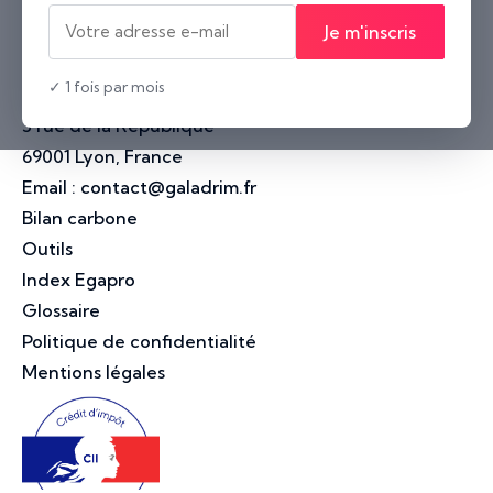
Nantes
Je m'inscris
10 rue Voltaire
44000 Nantes, France
✓ 1 fois par mois
Lyon
3 rue de la République
69001 Lyon, France
Email :
contact@galadrim.fr
Bilan carbone
Outils
Index Egapro
Glossaire
Politique de confidentialité
Mentions légales