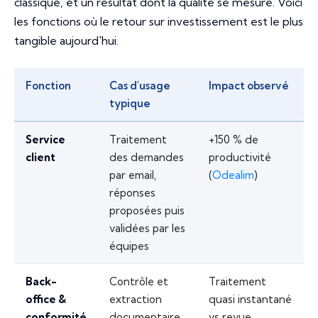
classique, et un résultat dont la qualité se mesure. Voici
les fonctions où le retour sur investissement est le plus
tangible aujourd'hui.
Fonction
Cas d'usage
Impact observé
typique
Service
Traitement
+150 % de
client
des demandes
productivité
par email,
(
Odealim
)
réponses
proposées puis
validées par les
équipes
Back-
Contrôle et
Traitement
office &
extraction
quasi instantané
conformité
documentaire
vs revue