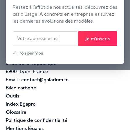
Paris
Restez à l'affût de nos actualités, découvrez des
cas d'usage IA concrets en entreprise et suivez
2 rue Neuve Saint-Pierre
les dernières évolutions des modèles.
75004 Paris, France
Nantes
Je m'inscris
10 rue Voltaire
44000 Nantes, France
✓ 1 fois par mois
Lyon
3 rue de la République
69001 Lyon, France
Email :
contact@galadrim.fr
Bilan carbone
Outils
Index Egapro
Glossaire
Politique de confidentialité
Mentions légales