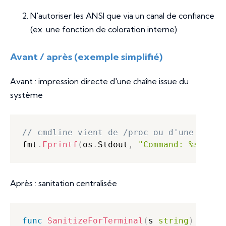
N'autoriser les ANSI que via un canal de confiance
(ex. une fonction de coloration interne)
Avant / après (exemple simplifié)
Avant : impression directe d'une chaîne issue du
système
// cmdline vient de /proc ou d'une API s
fmt
.
Fprintf
(
os
.
Stdout
,
"Command: %s\\\\n
Après : sanitation centralisée
func
SanitizeForTerminal
(
s 
string
)
strin