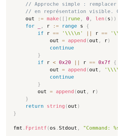
// Approche simple : remplacer les c
// en représentation visible. Conser
    out 
:=
make
(
[
]
rune
,
0
,
len
(
s
)
)
for
_
,
 r 
:=
range
 s 
{
if
 r 
==
'\\\\n'
||
 r 
==
'\\\\t'
            out 
=
append
(
out
,
 r
)
continue
}
if
 r 
<
0x20
||
 r 
==
0x7f
{
            out 
=
append
(
out
,
'\\\\x1b'
)
continue
}
        out 
=
append
(
out
,
 r
)
}
return
string
(
out
)
}
fmt
.
Fprintf
(
os
.
Stdout
,
"Command: %s\\\\n